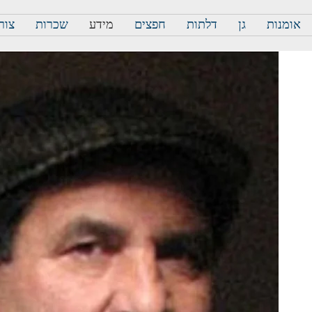
אומנות
גן
דלתות
חפצים
מידע
שכרות
צור