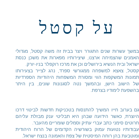
על קסטל
משך עשרות שנים התגורר ויצר בבית זה משה קסטל, מגדולי
אמנים שהצמיחה ארצנו, שיצירותיו מפארות את משכן כנסת
שראל ובית הנשיא בירושלים וכן את מרכז רוקפלר בניו-יורק.
סטל, צאצא למשפחה ממגורשי ספרד, נהג לצייר בצעירותו
מונות המשקפות הווי ומסורת המשפחות היהודיות הספרדיות
ל הישוב הישן, ובהמשך נטה לסגנונות שונים, בין היתר
השפעת לימודיו בצרפת.
ם בערוב חייו המשיך להתנסות בטכניקות חדשות לביטוי דרכו
יוצרת, כאשר הידועה שבהן היא תבליטי ענק מבזלת עליהם
רוטים סימני כתב עברי עתיק וסמלים שומריים מהעבר.
בודותיו נטועות עמוק בשורשיה הקדומים של הרוח היהודית
מוטבעת בהן רוחה המיסטית של צפת והאמונה בנצח ישראל.