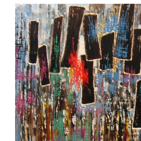
ב
ה
י
ק
ת
ש
ב
ג
ה
ח
ע
ו