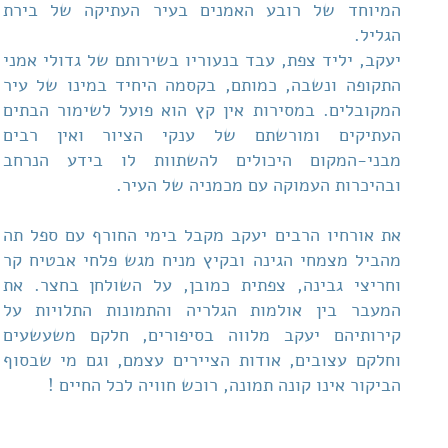
המיוחד של רובע האמנים בעיר העתיקה של בירת
הגליל.
יעקב, יליד צפת, עבד בנעוריו בשירותם של גדולי אמני
התקופה ונשבה, כמותם, בקסמה היחיד במינו של עיר
המקובלים. במסירות אין קץ הוא פועל לשימור הבתים
העתיקים ומורשתם של ענקי הציור ואין רבים
מבני-המקום היכולים להשתוות לו בידע הנרחב
ובהיכרות העמוקה עם מכמניה של העיר.
את אורחיו הרבים יעקב מקבל בימי החורף עם ספל תה
מהביל מצמחי הגינה ובקיץ מניח מגש פלחי אבטיח קר
וחריצי גבינה, צפתית כמובן, על השולחן בחצר. את
המעבר בין אולמות הגלריה והתמונות התלויות על
קירותיהם יעקב מלווה בסיפורים, חלקם משעשעים
וחלקם עצובים, אודות הציירים עצמם, וגם מי שבסוף
הביקור אינו קונה תמונה, רוכש חוויה לכל החיים !